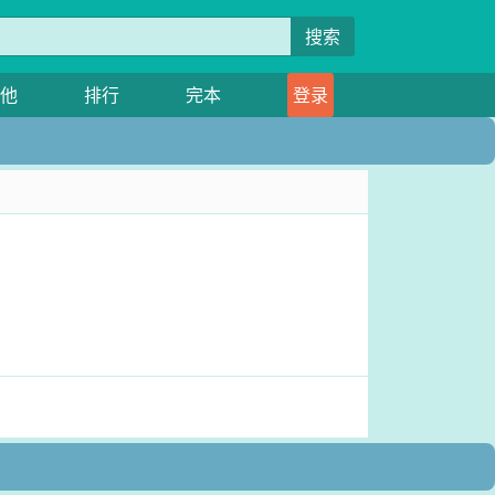
搜索
他
排行
完本
登录