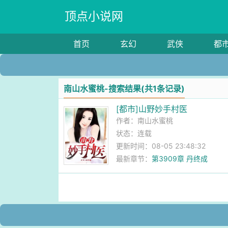
顶点小说网
首页
玄幻
武侠
都
南山水蜜桃-搜索结果(共1条记录)
[都市]山野妙手村医
作者：
南山水蜜桃
状态：连载
更新时间：08-05 23:48:32
最新章节：
第3909章 丹终成