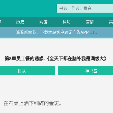
市
历史
网游
科幻
言情
其
追看新章节，下载本站客户端无广告APP
↓↓↓
第8章员工餐的诱惑-《全天下都在脑补我是满级大》
目录
存书签
，在石桌上洒下细碎的金斑。