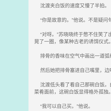
沈渡夹白饭的速度又慢了半拍。
“你是故意的。”他说。不是疑问
“对呀。”苏晓晓终于憋不住笑了
晃了一圈，像某种古老的诱饵仪式
排骨的香味在空气中画出一道弧
然后她把排骨塞进自己嘴里，边嚼
沈渡低头看了看自己那碗白饭。白
菜肴面前，这碗白饭显得格外孤独
“我可以自己买。”他说。