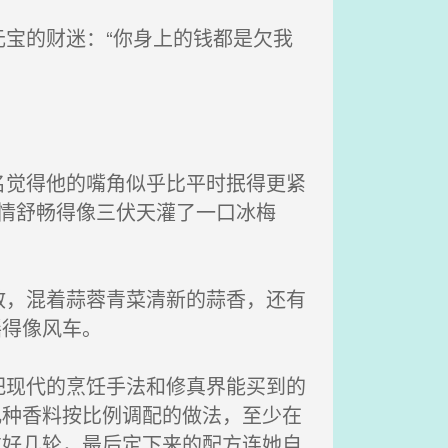
宝的财迷：“你身上的钱都是欠我
觉得他的嘴角似乎比平时抿得更紧
心情舒畅得像三伏天灌了一口冰梅
，混着蒜蓉青菜清新的蒜香，还有
摇得像风车。
现代的烹饪手法和修真界能买到的
几种香料按比例调配的做法，至少在
过好几轮，最后定下来的配方连她自