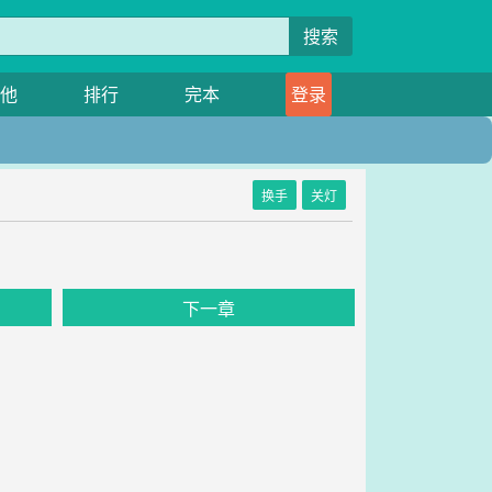
搜索
他
排行
完本
登录
换手
关灯
下一章