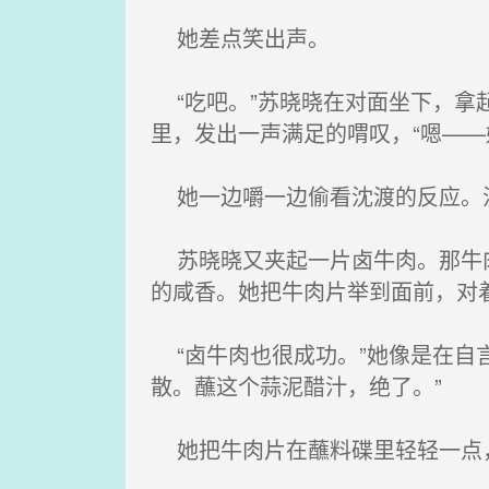
她差点笑出声。
“吃吧。”苏晓晓在对面坐下，拿
里，发出一声满足的喟叹，“嗯—
她一边嚼一边偷看沈渡的反应。沈
苏晓晓又夹起一片卤牛肉。那牛肉
的咸香。她把牛肉片举到面前，对
“卤牛肉也很成功。”她像是在自
散。蘸这个蒜泥醋汁，绝了。”
她把牛肉片在蘸料碟里轻轻一点