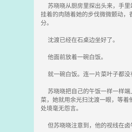
苏晓晓从厨房里探出头来，手里端
挂着的肉随着她的步伐微微颤动，
分。
沈渡已经在石桌边坐好了。
他面前放着一碗白饭。
就一碗白饭。连一片菜叶子都没
苏晓晓把自己的午饭一样一样端上
菜，她就用余光扫沈渡一眼，等着
处境毫无怨言。
但苏晓晓注意到，他的视线在卤