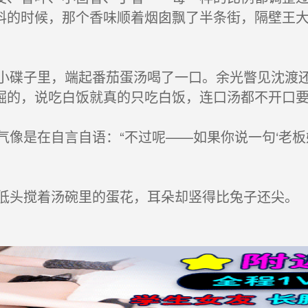
料的时候，那个香味顺着烟囱飘了半条街，隔壁王大
碟子里，端起番茄蛋汤喝了一口。余光瞥见沈渡还
倔的，说吃白饭就真的只吃白饭，连口汤都不开口
像是在自言自语：“不过呢——如果你说一句‘老板
头搅着汤碗里的蛋花，耳朵却竖得比兔子还尖。