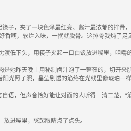
起筷子，夹了一块色泽最红亮、酱汁最浓郁的排骨
—好香啊，软烂入味，一抿就脱骨。这排骨我炖了足
渡低下头，用筷子夹起一口白饭放进嘴里，咀嚼
是她昨天晚上用秘制卤汁泡了一整夜的，切开来肌
着阳光照了照，晶莹剔透的筋络在光线里像琥珀一
言自语，但声音恰好能让对面的人听得一清二楚，“
，放进嘴里，眯起眼睛点了点头。