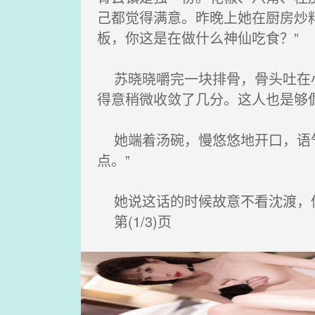
己都觉得满意。昨晚上她在厨房炒
板，你这是在做什么神仙吃食？”
苏晓晓嚼完一块排骨，骨头吐在小
得意稍微收敛了几分。这人也是够
她端着汤碗，慢悠悠地开口，语气
点。”
她说这话的时候故意不看沈渡，低
第(1/3)页