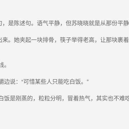
句，是陈述句。语气平静，但苏晓晓就是从那份平
出来。她夹起一块排骨，筷子举得老高，让那块裹
。
线。
边说：“可惜某些人只能吃白饭。”
饭是刚蒸的，粒粒分明，冒着热气，其实也不难吃
。