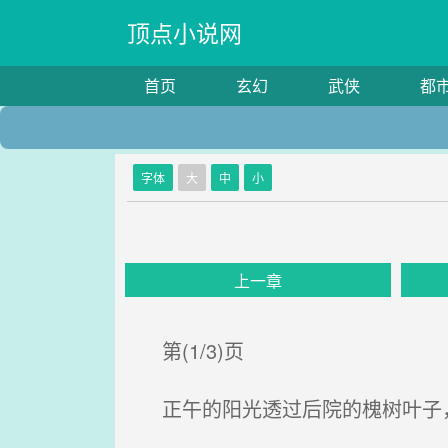
顶点小说网
首页
玄幻
武侠
都
字体
大
中
小
上一章
第(1/3)页
正午的阳光透过后院的槐树叶子