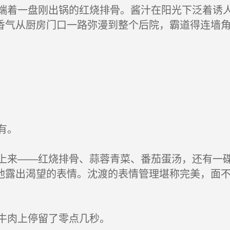
着一盘刚出锅的红烧排骨。酱汁在阳光下泛着诱人
香气从厨房门口一路弥漫到整个后院，霸道得连墙
有。
来——红烧排骨、蒜蓉青菜、番茄蛋汤，还有一碟
他露出渴望的表情。沈渡的表情管理堪称完美，面
牛肉上停留了零点几秒。