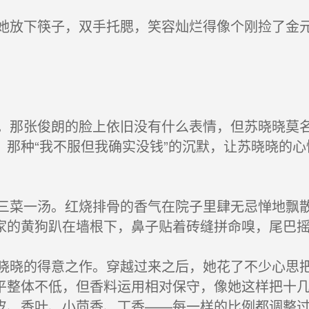
放下筷子，双手托腮，笑容灿烂得像个刚捡了金元
那张俊朗的脸上依旧没有什么表情，但苏晓晓莫名
。那种“我不服但我确实没钱”的沉默，让苏晓晓的
菜一汤。红烧排骨的香气在院子里肆无忌惮地飘散
家的黄狗趴在墙根下，鼻子贴着砖缝拼命嗅，尾巴
晓的得意之作。穿越过来之后，她花了不少心思把
平整体不低，但香料运用相对保守，像她这样把十
皮、香叶、小茴香、丁香——每一样的比例都调整