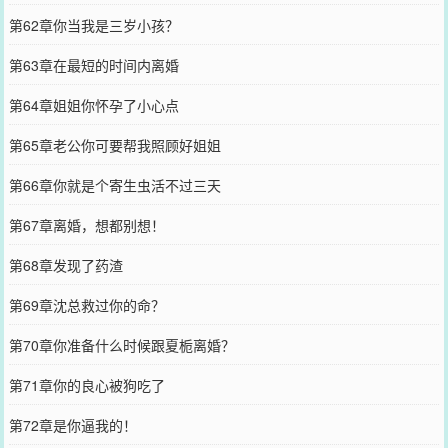
第62章你当我是三岁小孩？
第63章在最短的时间内离婚
第64章姐姐你怀孕了小心点
第65章老公你可要帮我照顾好姐姐
第66章你就是个寄生虫活不过三天
第67章离婚，想都别想！
第68章发现了药渣
第69章沈总救过你的命？
第70章你准备什么时候跟夏栀离婚？
第71章你的良心被狗吃了
第72章是你逼我的！